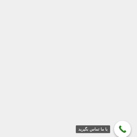
RostaTeb
را جستجو کنید.
© 1403 روستا طب پلاست | تمامی حقوق محفوظ
می‌باشد.
0
با ما تماس بگیرید